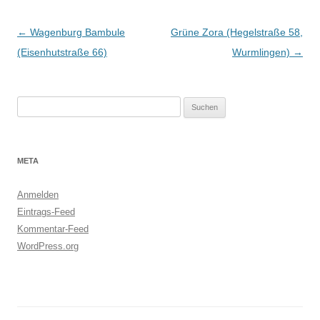
Beitragsnavigation
←
Wagenburg Bambule
Grüne Zora (Hegelstraße 58,
(Eisenhutstraße 66)
Wurmlingen)
→
Suchen
nach:
META
Anmelden
Eintrags-Feed
Kommentar-Feed
WordPress.org