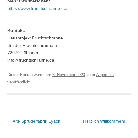
Mehr Informationen:
https://www.fruchtschranne.de/
Kontakt:
Hausprojekt Fruchtschranne
Bei der Fruchtschranne 6
72070 Tübingen
info@fruchtschranne.de
Dieser Beitrag wurde am
6. November 2020
unter
Allgemein
veröffentlicht.
Beitragsnavigation
←
Alte Sprudelfabrik Eyach
Herzlich Willkommen!
→